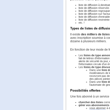
liste de diffusion à destina
liste de diffusion réservée 
liste de diffusion regroupa
liste de diffusion sur l'actu
liste de diffusion d'entraid
liste de diffusion restrein
etc. !
Types de listes de diffusi
Il existe
des milliers de listes
avec inscription soumise à co
dizaine à plusieurs milliers.
En fonction de leur mode de 
Les
listes de type anno
fait de lettres d'informati
alerte de sécurité du jour, 
l'information circule d'un
Les
listes de type discu
Dans une
liste 
modérateurs de la
recevront pas de
des pièces jointe
Dans une
liste 
l'automate de gest
Possibilités offertes
Une fois abonné à un service 
chercher des listes
corres
gérer vos abonnements
vous abonner
à d