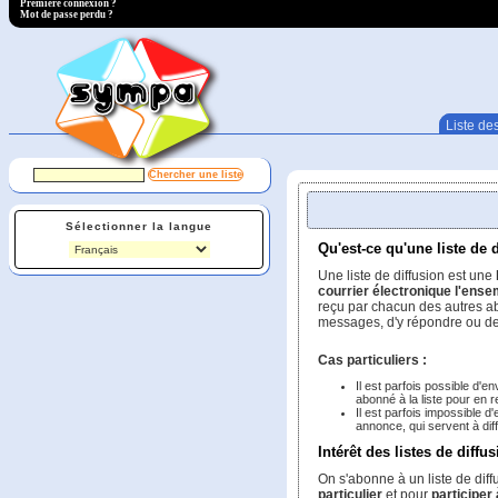
Première connexion ?
Mot de passe perdu ?
Liste des
Sélectionner la langue
Qu'est-ce qu'une liste de 
Une liste de diffusion est une
courrier électronique l'ens
reçu par chacun des autres abo
messages, d'y répondre ou de 
Cas particuliers :
Il est parfois possible d'
abonné à la liste pour en 
Il est parfois impossible d
annonce, qui servent à dif
Intérêt des listes de diffu
On s'abonne à un liste de diff
particulier
et pour
participer