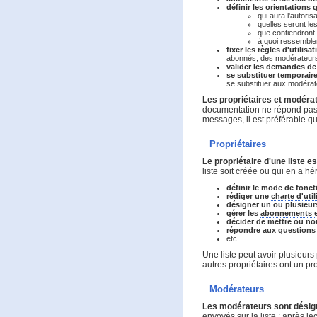
définir les orientations 
qui aura l'autoris
quelles seront les
que contiendront 
à quoi ressembler
fixer les règles d'utilisat
abonnés, des modérateurs 
valider les demandes de 
se substituer temporaire
se substituer aux modérat
Les propriétaires et modérat
documentation ne répond pas 
messages, il est préférable qu
Propriétaires
Le propriétaire d'une liste 
liste soit créée ou qui en a hér
définir le
mode de fonc
rédiger une
charte d'util
désigner un ou plusieur
gérer les
abonnements 
décider de mettre ou no
répondre aux questions 
etc.
Une liste peut avoir plusieurs
autres propriétaires ont un pr
Modérateurs
Les modérateurs sont désigné
envoyés sur la liste : après le