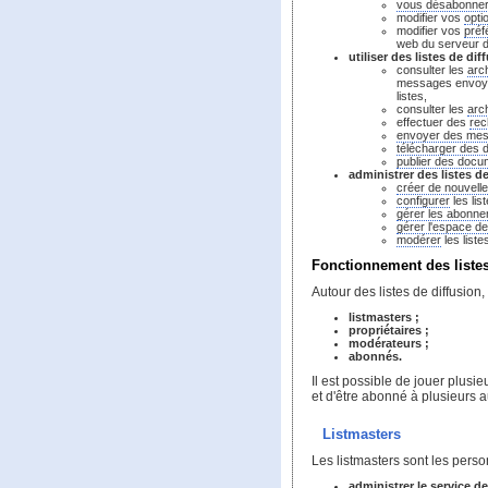
vous désabonne
modifier vos
opti
modifier vos
préf
web du serveur de 
utiliser des listes de dif
consulter les
arc
messages envoyés
listes,
consulter les
arc
effectuer des
rec
envoyer des me
télécharger des
publier des docu
administrer des listes d
créer de nouvelle
configurer
les lis
gérer les abonn
gérer l'espace d
modérer
les list
Fonctionnement des listes 
Autour des listes de diffusion,
listmasters ;
propriétaires ;
modérateurs ;
abonnés.
Il est possible de jouer plusie
et d'être abonné à plusieurs a
Listmasters
Les listmasters sont les pers
administrer le service de